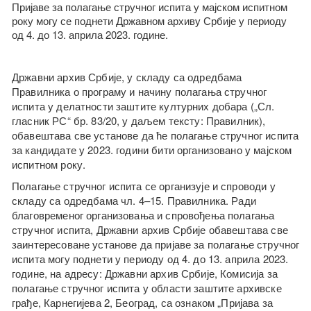
Пријаве за полагање стручног испита у мајском испитном
року могу се поднети Државном архиву Србије у периоду
од 4. до 13. априла 2023. године.
Државни архив Србије, у складу са одредбама
Правилника о програму и начину полагања стручног
испита у делатности заштите културних добара („Сл.
гласник РС“ бр. 83/20, у даљем тексту: Правилник),
обавештава све установе да ће полагање стручног испита
за кандидате у 2023. години бити организовано у мајском
испитном року.
Полагање стручног испита се организује и спроводи у
складу са одредбама чл. 4–15. Правилника. Ради
благовременог организовања и спровођења полагања
стручног испита, Државни архив Србије обавештава све
заинтересоване установе да пријаве за полагање стручног
испита могу поднети у периоду од 4. до 13. априла 2023.
године, на адресу: Државни архив Србије, Комисија за
полагање стручног испита у области заштите архивске
грађе, Карнегијева 2, Београд, са ознаком „Пријава за