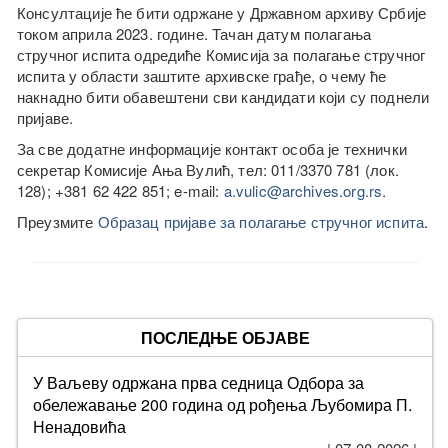
Консултације ће бити одржане у Државном архиву Србије
током априла 2023. године. Тачан датум полагања
стручног испита одредиће Комисија за полагање стручног
испита у области заштите архивске грађе, о чему ће
накнадно бити обавештени сви кандидати који су поднели
пријаве.
За све додатне информације контакт особа је технички
секретар Комисије Ања Вулић, тел: 011/3370 781 (лок.
128); +381 62 422 851; e-mail:
a.vulic@archives.org.rs
.
Преузмите
Образац пријаве за полагање стручног испита
.
ПОСЛЕДЊЕ ОБЈАВЕ
У Ваљеву одржана прва седница Одбора за
обележавање 200 година од рођења Љубомира П.
Ненадовића