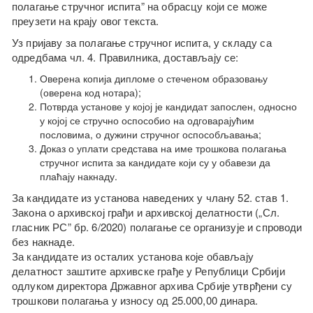
полагање стручног испита” на обрасцу који се може
преузети на крају овог текста.
Уз пријаву за полагање стручног испита, у складу са
одредбама чл. 4. Правилника, достављају се:
Оверена копија дипломе о стеченом образовању
(оверена код нотара);
Потврда установе у којој је кандидат запослен, односно
у којој се стручно оспособио на одговарајућим
пословима, о дужини стручног оспособљавања;
Доказ о уплати средстава на име трошкова полагања
стручног испита за кандидате који су у обавези да
плаћају накнаду.
За кандидате из установа наведених у члану 52. став 1.
Закона о архивској грађи и архивској делатности („Сл.
гласник РС” бр. 6/2020) полагање се организује и спроводи
без накнаде.
За кандидате из осталих установа које обављају
делатност заштите архивске грађе у Републици Србији
одлуком директора Државног архива Србије утврђени су
трошкови полагања у износу од 25.000,00 динара.