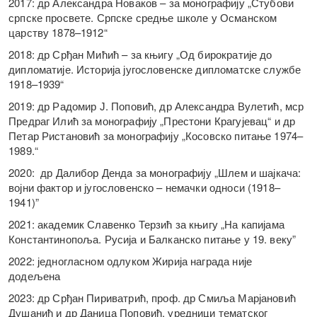
2017: др Александра Новаков – за монографију „Стубови
српске просвете. Српске средње школе у Османском
царству 1878–1912“
2018: др Срђан Мићић – за књигу „Од бирократије до
дипломатије. Историја југословенске дипломатске службе
1918–1939“
2019: др Радомир Ј. Поповић, др Александра Вулетић, мср
Предраг Илић за монографију „Престони Крагујевац“ и др
Петар Ристановић за монографију „Косовско питање 1974–
1989.“
2020: др Далибор Дендa за монографију „Шлем и шајкача:
војни фактор и југословенско – немачки односи (1918–
1941)”
2021: академик Славенко Терзић за књигу „На капијама
Константинопоља. Русија и Балканско питање у 19. веку”
2022: једногласном одлуком Жирија награда није
додељена
2023: др Срђан Пириватрић, проф. др Смиља Марјановић
Душанић и др Даница Поповић, уредници тематског