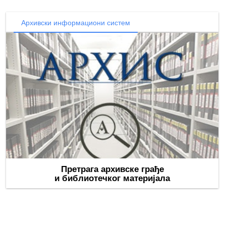
Архивски информациони систем
Претрага архивске грађе
и библиотечког материјала