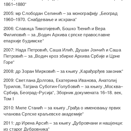
1861–1880“
2005: мр Слободан Селинић – за монографију „Београд
1960–1970. Снабдевање и исхрана“
2006: Славица Тимотијевић, Бошко Ђенић и Вера
Филиповић – за „Водич Архива српске православне
епархије будимске“
2007: Нада Петровић, Саша Илић, Душан Јончић и Саша
Петровић – за „Водич кроз збирке Архива Србије и Црне
Горе“
2008: др Зоран Мирковић – за књигу „Карађорђев законик“
2009: Светлана Долгова, Екатерина Иванова, Анатолиј
Турилов, Татјана Суботин-Голубовић – за књигу „Москва–
Србија, Београд–Русија“, Зборник докумената 16–18. век,
Том I
2010: Миле Станић – за књигу „Грађа о именовању првих
чланова Српске краљевске академије“
2011: др Ирена Арсић – за књигу „Дубровчани и нашјенци:
из старог Дубровника“