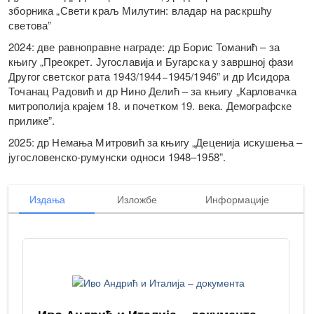
зборника „Свети краљ Милутин: владар на раскршћу
светова”
2024: две равноправне награде: др Борис Томанић – за
књигу „Преокрет. Југославија и Бугарска у завршној фази
Другог светског рата 1943/1944−1945/1946” и др Исидора
Точанац Радовић и др Нино Делић – за књигу „Карловачка
митрополија крајем 18. и почетком 19. века. Демографске
прилике”.
2025: др Немања Митровић за књигу „Деценија искушења –
југословенско-румунски односи 1948–1958”.
Издања
Изложбе
Информације