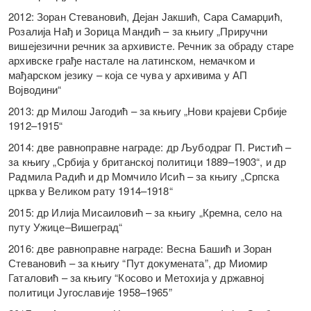
2012: Зоран Стевановић, Дејан Јакшић, Сара Самарџић,
Розалија Нађ и Зорица Мандић – за књигу „Приручни
вишејезични речник за архивисте. Речник за обраду старе
архивске грађе настале на латинском, немачком и
мађарском језику – која се чува у архивима у АП
Војводини“
2013: др Милош Јагодић – за књигу „Нови крајеви Србије
1912–1915“
2014: две равноправне награде: др Љубодраг П. Ристић –
за књигу „Србија у британској политици 1889–1903“, и др
Радмила Радић и др Момчило Исић – за књигу „Српска
црква у Великом рату 1914–1918“
2015: др Илија Мисаиловић – за књигу „Кремна, село на
путу Ужице–Вишеград“
2016: две равноправне награде: Весна Башић и Зоран
Стевановић – за књигу “Пут докумената”, др Миомир
Гаталовић – за књигу “Косово и Метохија у државној
политици Југославије 1958–1965”