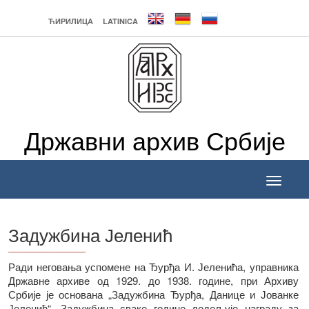
ЋИРИЛИЦА
LATINICA
Државни архив Србије
Toggle
navigati
Задужбина Јеленић
______________
Ради неговања успомене на Ђурђа И. Јеленића, управника
Државнe архивe од 1929. до 1938. године, при Архиву
Србије је основана „Задужбина Ђурђа, Данице и Јованке
Јеленић“. Задужбина сваке године додељује награду за