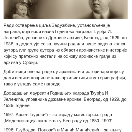
Ради остварења циља Задужбине, установљена је
награда, која носи назив Годишња награда Ђурђа И.
Јеленића, управника Државне архиве, Београд, од 1929. до
1938, а додељује се за научни рад или више радова једног
аутора или групе аутора из области архивистике и историје
који су претежно настали на основу архивске грађе из
архива у Србији.
Добитници ове награде су архивисти и историчари који су
дали велики допринос како архивистици и историографији,
тако и угледу саме награде.
Досадашњи лауреати Годишњих награда Ђурђа И.
Јеленића, управника државне архиве, Београд, од 1929. до
1938. године:
1997: Арсен Ђуровић – за израду магистарског рада
„Модернизација школства у Београду од 1880–1903“
1998: Љубодраг Поповић и Милић Милићевић – за књигу