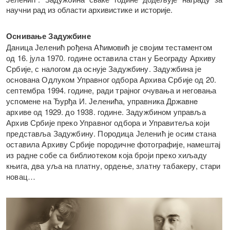
научни рад из области архивистике и историје.
Оснивање Задужбине
Даница Јеленић рођена Аћимовић је својим тестаментом
од 16. jула 1970. године оставила стан у Београду Архиву
Србије, с налогом да оснује Задужбину. Задужбина је
основана Одлуком Управног одбора Архива Србије од 20.
септембра 1994. године, ради трајног очувања и неговања
успомене на Ђурђа И. Јеленића, управника Државнe
архивe од 1929. до 1938. године. Задужбином управља
Архив Србије преко Управног одбора и Управитеља који
представља Задужбину. Породица Јеленић је осим стана
оставила Архиву Србије породичне фотографије, намештај
из радне собе са библиотеком која броји преко хиљаду
књига, два уља на платну, ордење, златну табакеру, стари
новац…