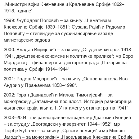
„Министри војни Кнежевине и Краљевине Србије 1862–
1918. године“
1999: Љубодраг Поповић – за књигу „Шематизам
Кнежевине Србије 1839–1851“; Сузана Рајић и Радомир
Поповићу – стипендије за суфинансирање израде
магистарских радова
2000: Владан Виријевић – за књигу „Студенички срез 1918-
1941, друштвено-економске и политичке прилике“; мр Боро
Мајаданац – финансирање докторског рада „Позоришна
политика у Србији 1914–1944“
2001: Радош Маџаревић – за књигу „Основна школа Иво
Андрић у Прањанима 1858–1998“.
2002: Горан Давидовић и Милош Тимотијевић – за
монографију „Затамњена прошлост. Историја равногораца
чачанског краја, књига 1, У пламену устанка: ратна 1941“
2003–2004: три равноправне награде: мр Драгомир Бонџић
– за студију „Београдски универзитет 1944–1952“, мр
Ђорђе Бубало – за књигу „Српски номици“ и мр Милош
Јагодић – за монографију „Насељавање Кнежевине Србије